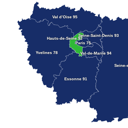
Val d’Oise 95
Val d’Oise 95
Seine-Saint-Denis 93
Seine-Saint-Denis 93
Hauts-de-Seine 92
Hauts-de-Seine 92
Paris 75
Paris 75
Yvelines 78
Yvelines 78
Val-de-Marne 94
Val-de-Marne 94
Seine-
Seine-
Essonne 91
Essonne 91