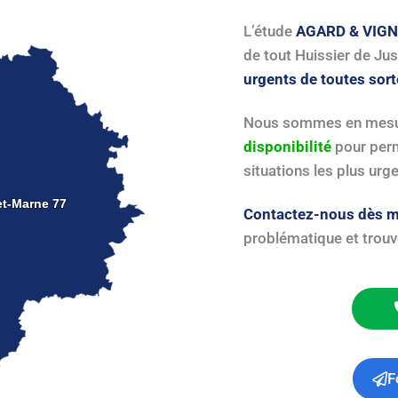
L’étude
AGARD & VIG
de tout Huissier de Jus
urgents de toutes sor
Nous sommes en mesur
disponibilité
pour perm
situations les plus urg
et-Marne 77
et-Marne 77
Contactez-nous dès m
problématique et trouve
F