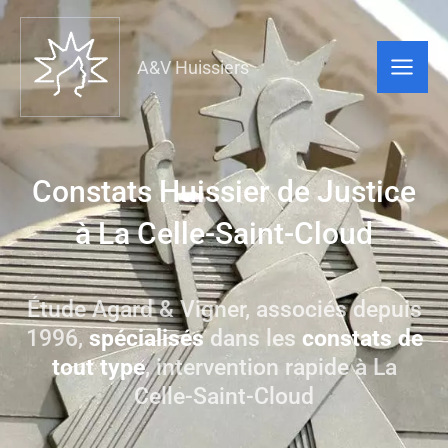
A&V Huissiers
Constats Huissier de Justice
à La Celle-Saint-Cloud
Étude Agard & Vigner, associés depuis
1996,
spécialisés
dans les
constats de
tout type
, intervention rapide à La
Celle-Saint-Cloud