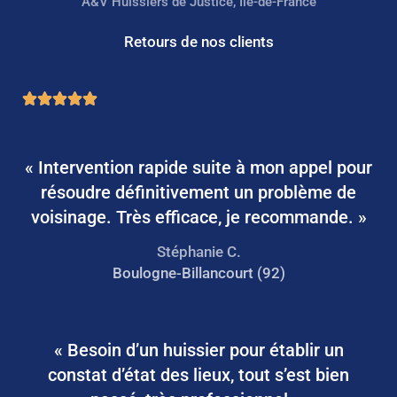
A&V Huissiers de Justice, Île-de-France
Retours de nos clients





N
o
t
« Intervention rapide suite à mon appel pour
é
résoudre définitivement un problème de
5
voisinage. Très efficace, je recommande. »
s
Stéphanie C.
u
Boulogne-Billancourt (92)
r
5
« Besoin d’un huissier pour établir un
constat d’état des lieux, tout s’est bien