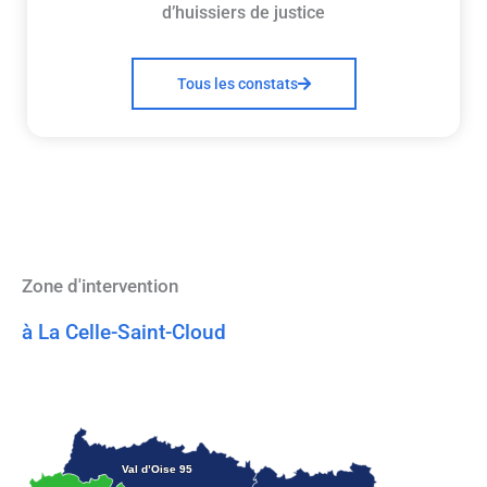
d’huissiers de justice
Tous les constats
Zone d'intervention
à La Celle-Saint-Cloud
Val d’Oise 95
Val d’Oise 95