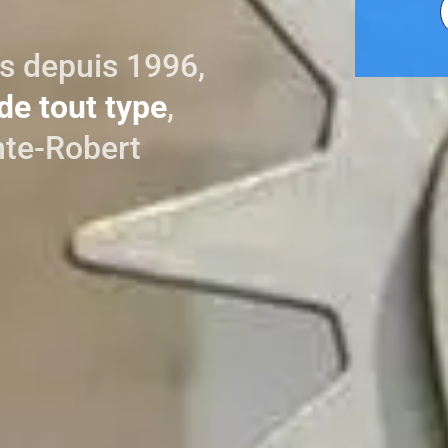
s depuis 1996,
de tout type
,
mte-Robert