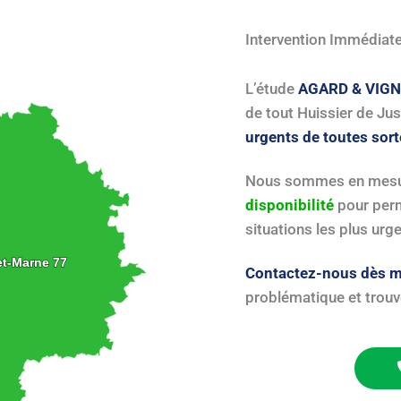
Intervention Immédiat
L’étude
AGARD & VIG
de tout Huissier de Jus
urgents de toutes sor
Nous sommes en mesur
disponibilité
pour perm
situations les plus urg
et-Marne 77
et-Marne 77
Contactez-nous dès m
problématique et trouve