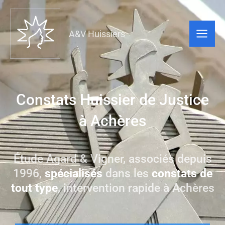
A&V Huissiers
Constats Huissier de Justice
à Achères
Étude Agard & Vigner, associés depuis
1996,
spécialisés
dans les
constats de
tout type
, intervention rapide à Achères