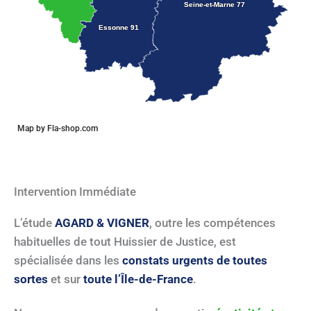
Seine-et-Marne 77
Seine-et-Marne 77
Essonne 91
Essonne 91
Map by Fla-shop.com
Intervention Immédiate
L’étude
AGARD & VIGNER
, outre les compétences
habituelles de tout Huissier de Justice, est
spécialisée dans les
constats urgents de toutes
sortes
et sur
toute l’Île-de-France
.