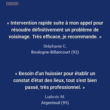





N
o
t
« Intervention rapide suite à mon appel pour
é
résoudre définitivement un problème de
5
voisinage. Très efficace, je recommande. »
s
Stéphanie C.
u
Boulogne-Billancourt (92)
r
5
« Besoin d’un huissier pour établir un
constat d’état des lieux, tout s’est bien
passé, très professionnel. »
Ludovic M.
Argenteuil (95)